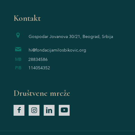
Kontakt
Gospodar Jovanova 30/21, Beograd, Srbija
hi@fondacijamilosbikovic.org
MB
28834586
PIB
114054352
Društvene mreže