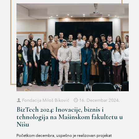
Fondacija Miloš Biković
16. Decembar 2024.
BizTech 2024: Inovacije, biznis i
tehnologija na Mašinskom fakultetu u
Nišu
Početkom decembra, uspešno je realizovan projekat