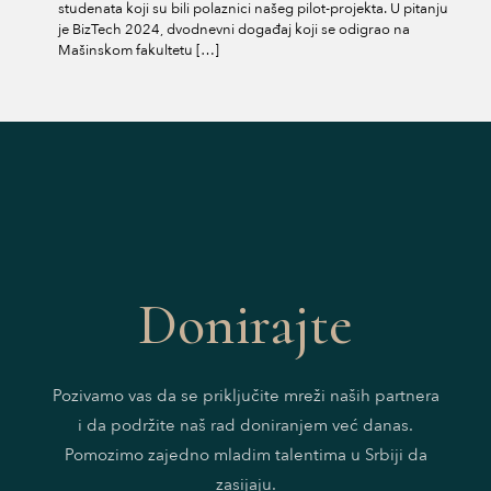
studenata koji su bili polaznici našeg pilot-projekta. U pitanju
je BizTech 2024, dvodnevni događaj koji se odigrao na
Mašinskom fakultetu
[…]
Donirajte
Pozivamo vas da se priključite mreži naših partnera
i da podržite naš rad doniranjem već danas.
Pomozimo zajedno mladim talentima u Srbiji da
zasijaju.