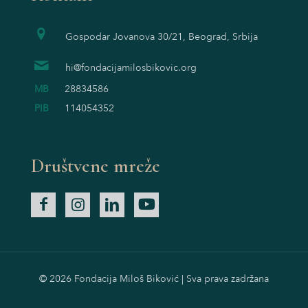
Gospodar Jovanova 30/21, Beograd, Srbija
hi@fondacijamilosbikovic.org
MB
28834586
PIB
114054352
Društvene mreže
© 2026 Fondacija Miloš Biković | Sva prava zadržana