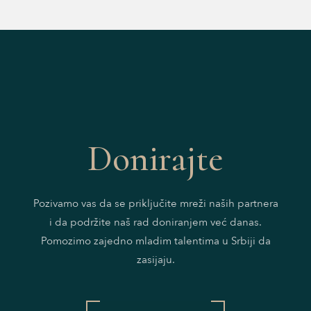
Donirajte
Pozivamo vas da se priključite mreži naših partnera
i da podržite naš rad doniranjem već danas.
Pomozimo zajedno mladim talentima u Srbiji da
zasijaju.