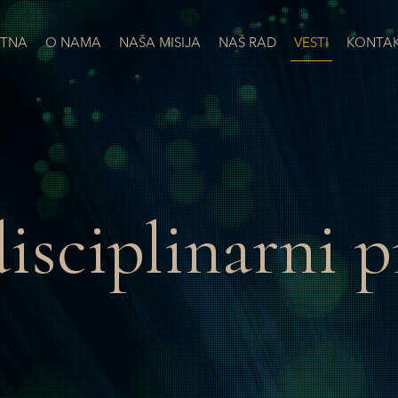
TNA
O NAMA
NAŠA MISIJA
NAŠ RAD
VESTI
KONTA
isciplinarni p