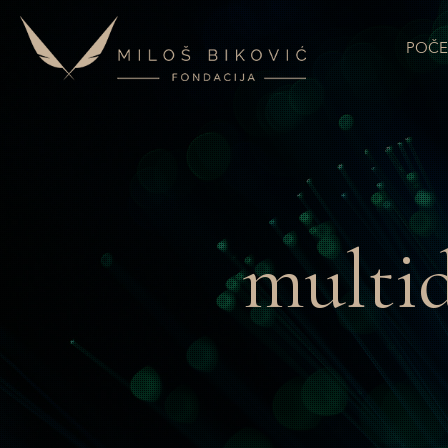
POČE
multid