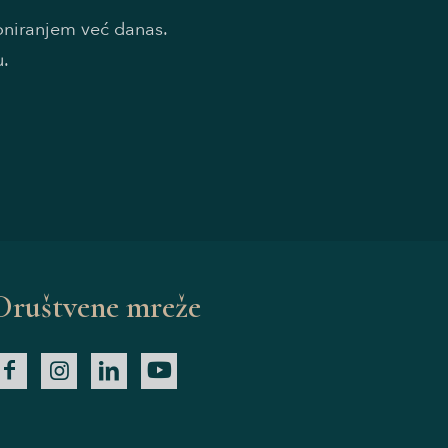
doniranjem već danas.
u.
Društvene mreže