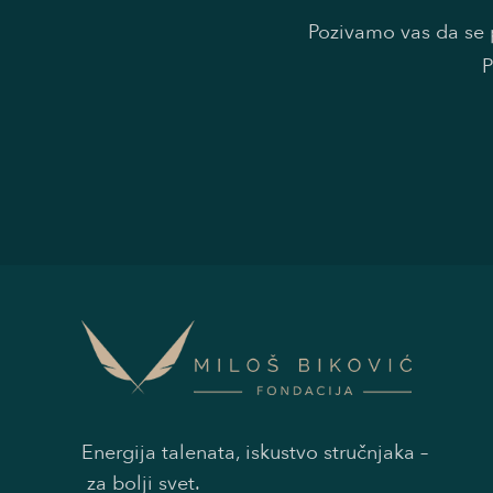
Pozivamo vas da se p
P
Energija talenata, iskustvo stručnjaka –
za bolji svet.