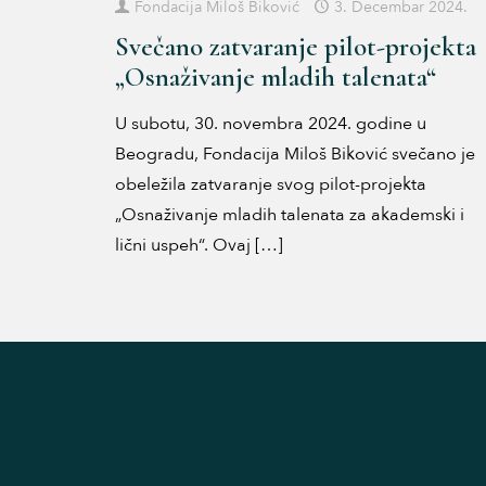
Fondacija Miloš Biković
3. Decembar 2024.
Svečano zatvaranje pilot-projekta
„Osnaživanje mladih talenata“
U subotu, 30. novembra 2024. godine u
Beogradu, Fondacija Miloš Biković svečano je
obeležila zatvaranje svog pilot-projekta
„Osnaživanje mladih talenata za akademski i
lični uspeh“. Ovaj
[…]