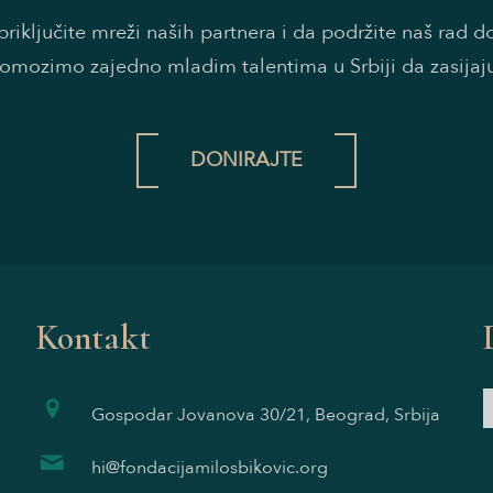
riključite mreži naših partnera i da podržite naš rad 
omozimo zajedno mladim talentima u Srbiji da zasijaj
DONIRAJTE
Kontakt
Gospodar Jovanova 30/21, Beograd, Srbija
hi@fondacijamilosbikovic.org