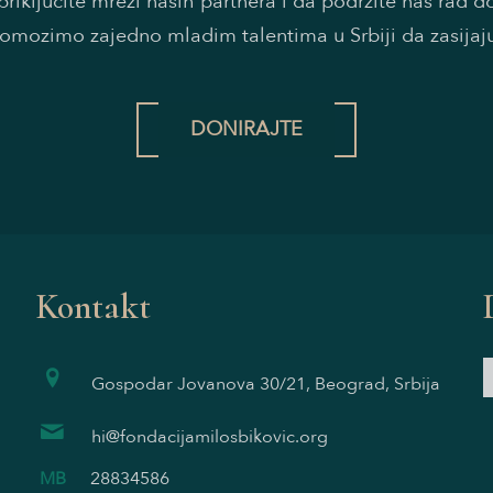
riključite mreži naših partnera i da podržite naš rad 
omozimo zajedno mladim talentima u Srbiji da zasijaj
DONIRAJTE
Kontakt
Gospodar Jovanova 30/21, Beograd, Srbija
hi@fondacijamilosbikovic.org
MB
28834586