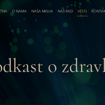
TNA
O NAMA
NAŠA MISIJA
NAŠ RAD
VESTI
KONTA
dkast o zdrav