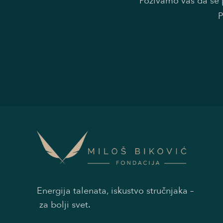
Pozivamo vas da se p
P
Energija talenata, iskustvo stručnjaka –
za bolji svet.