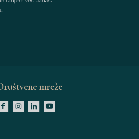
doniranjem već danas.
u.
Društvene mreže