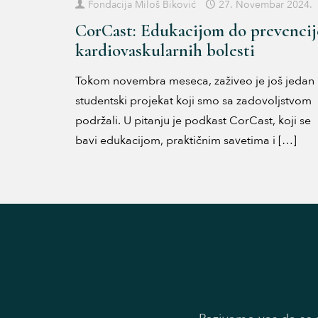
Fondacija Miloš Biković
27. Novembar 2024.
CorCast: Edukacijom do prevencij
kardiovaskularnih bolesti
Tokom novembra meseca, zaživeo je još jedan
studentski projekat koji smo sa zadovoljstvom
podržali. U pitanju je podkast CorCast, koji se
bavi edukacijom, praktičnim savetima i
[…]