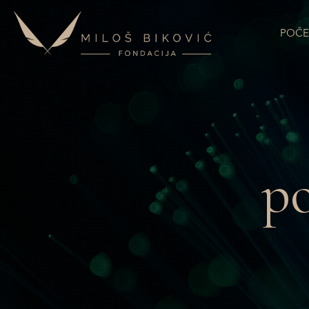
POČE
po