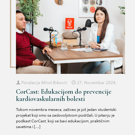
Fondacija Miloš Biković
27. Novembar 2024.
CorCast: Edukacijom do prevencije
kardiovaskularnih bolesti
Tokom novembra meseca, zaživeo je još jedan studentski
projekat koji smo sa zadovoljstvom podržali. U pitanju je
podkast CorCast, koji se bavi edukacijom, praktičnim
savetima i
[…]