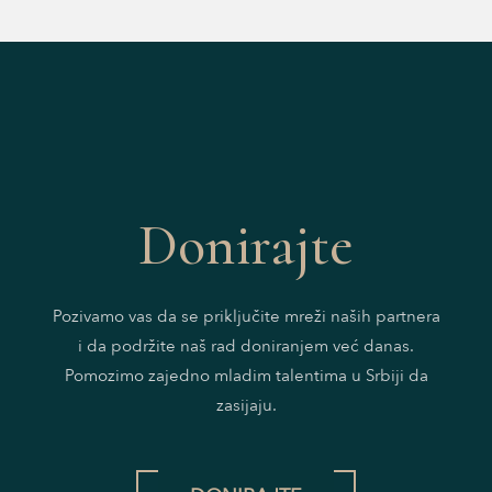
Donirajte
Pozivamo vas da se priključite mreži naših partnera
i da podržite naš rad doniranjem već danas.
Pomozimo zajedno mladim talentima u Srbiji da
zasijaju.