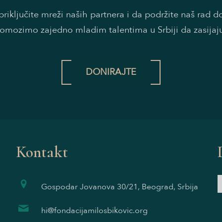
riključite mreži naših partnera i da podržite naš rad 
omozimo zajedno mladim talentima u Srbiji da zasijaj
DONIRAJTE
Kontakt
Gospodar Jovanova 30/21, Beograd, Srbija
hi@fondacijamilosbikovic.org