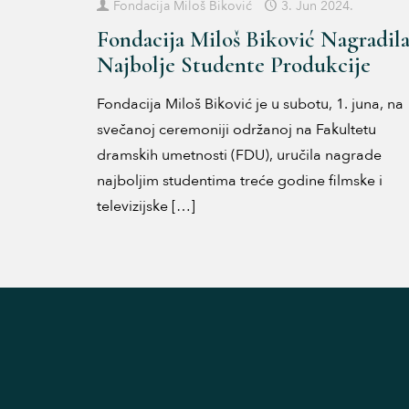
Fondacija Miloš Biković
3. Jun 2024.
Fondacija Miloš Biković Nagradil
Najbolje Studente Produkcije
Fondacija Miloš Biković je u subotu, 1. juna, na
svečanoj ceremoniji održanoj na Fakultetu
dramskih umetnosti (FDU), uručila nagrade
najboljim studentima treće godine filmske i
televizijske
[…]