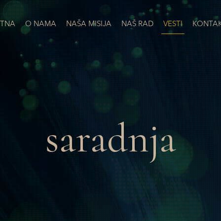
TNA
O NAMA
NAŠA MISIJA
NAŠ RAD
VESTI
KONTA
saradnja