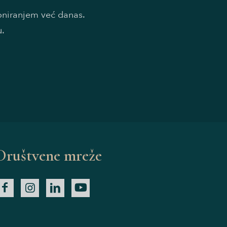
doniranjem već danas.
u.
Društvene mreže