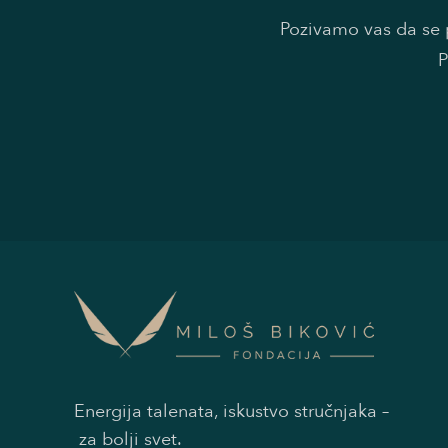
Pozivamo vas da se p
P
Energija talenata, iskustvo stručnjaka –
za bolji svet.