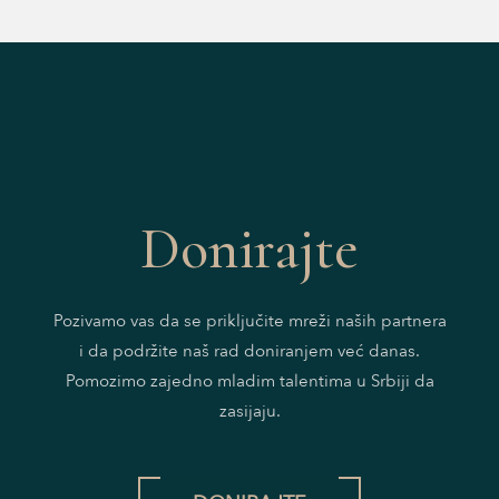
Donirajte
Pozivamo vas da se priključite mreži naših partnera
i da podržite naš rad doniranjem već danas.
Pomozimo zajedno mladim talentima u Srbiji da
zasijaju.