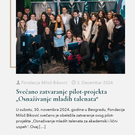
Fondacija Miloš Biković
3. Decembar 2024.
Svečano zatvaranje pilot-projekta
„Osnaživanje mladih talenata“
U subotu, 30. novembra 2024. godine u Beogradu, Fondacija
Miloš Biković svečano je obeležila zatvaranje svog pilot-
projekta „Osnaživanje mladih talenata za akademski i lični
uspeh“. Ovaj
[…]