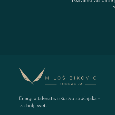
Pozivamo vas da se p
P
Energija talenata, iskustvo stručnjaka –
za bolji svet.