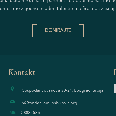
riključite mreži naših partnera i da podržite naš rad 
omozimo zajedno mladim talentima u Srbiji da zasijaj
DONIRAJTE
Kontakt
Gospodar Jovanova 30/21, Beograd, Srbija
hi@fondacijamilosbikovic.org
MB
28834586