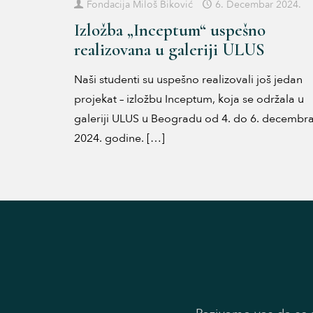
Fondacija Miloš Biković
6. Decembar 2024.
Izložba „Inceptum“ uspešno
realizovana u galeriji ULUS
Naši studenti su uspešno realizovali još jedan
projekat – izložbu Inceptum, koja se održala u
galeriji ULUS u Beogradu od 4. do 6. decembr
2024. godine.
[…]