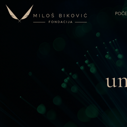
POČE
um