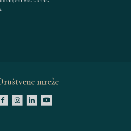
doniranjem već danas.
u.
Društvene mreže