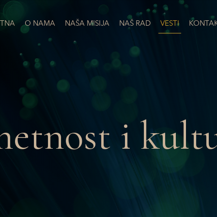
TNA
O NAMA
NAŠA MISIJA
NAŠ RAD
VESTI
KONTA
etnost i kult