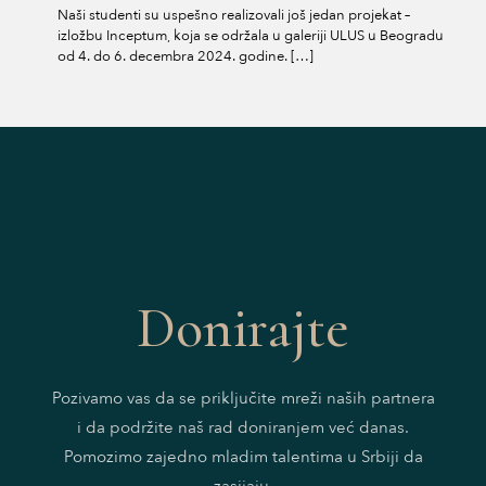
Naši studenti su uspešno realizovali još jedan projekat –
izložbu Inceptum, koja se održala u galeriji ULUS u Beogradu
od 4. do 6. decembra 2024. godine.
[…]
Donirajte
Pozivamo vas da se priključite mreži naših partnera
i da podržite naš rad doniranjem već danas.
Pomozimo zajedno mladim talentima u Srbiji da