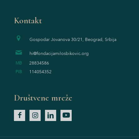
Kontakt
Gospodar Jovanova 30/21, Beograd, Srbija
hi@fondacijamilosbikovic.org
MB
28834586
PIB
114054352
Društvene mreže