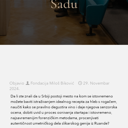
Sadu
Objavio
Fondacija Miloš Biković
29. Novembar
2024.
Da li ste znali da u Srbiji postoji mesto na kom se istovremeno
možete baviti istraživanjem idealnog recepta za hleb s rogačem,
naučiti kako se pravilno degustira vino i daje njegova senzorska
ocena, dobiti uvid u proces osnivanja startapa i istovremeno,
najsavremenijim forenzičkim metodama, procenjivati
autentičnost umetničkog dela slikarskog genija iz Ruande?