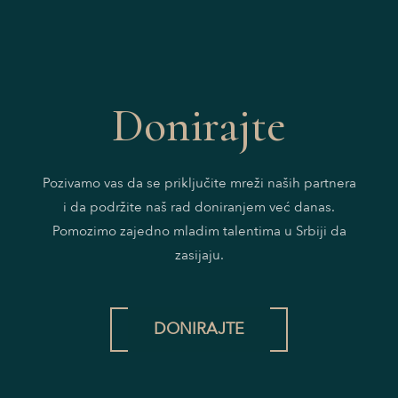
Donirajte
Pozivamo vas da se priključite mreži naših partnera
i da podržite naš rad doniranjem već danas.
Pomozimo zajedno mladim talentima u Srbiji da
zasijaju.
DONIRAJTE