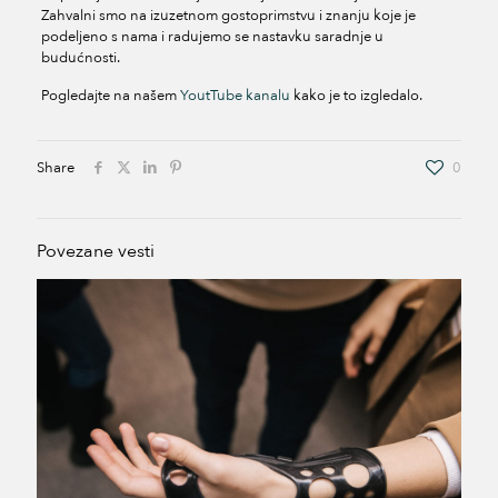
Zahvalni smo na izuzetnom gostoprimstvu i znanju koje je
podeljeno s nama i radujemo se nastavku saradnje u
budućnosti.
Pogledajte na našem
YoutTube kanalu
kako je to izgledalo.
Share
0
Povezane vesti