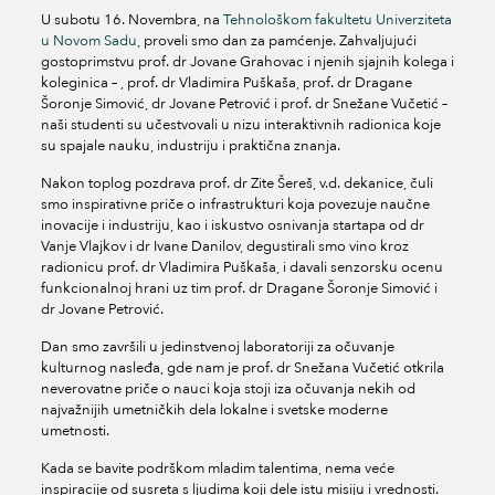
U subotu 16. Novembra, na
Tehnološkom fakultetu Univerziteta
u Novom Sadu
, proveli smo dan za pamćenje. Zahvaljujući
gostoprimstvu prof. dr Jovane Grahovac i njenih sjajnih kolega i
koleginica – , prof. dr Vladimira Puškaša, prof. dr Dragane
Šoronje Simović, dr Jovane Petrović i prof. dr Snežane Vučetić –
naši studenti su učestvovali u nizu interaktivnih radionica koje
su spajale nauku, industriju i praktična znanja.
Nakon toplog pozdrava prof. dr Zite Šereš, v.d. dekanice, čuli
smo inspirativne priče o infrastrukturi koja povezuje naučne
inovacije i industriju, kao i iskustvo osnivanja startapa od dr
Vanje Vlajkov i dr Ivane Danilov, degustirali smo vino kroz
radionicu prof. dr Vladimira Puškaša, i davali senzorsku ocenu
funkcionalnoj hrani uz tim prof. dr Dragane Šoronje Simović i
dr Jovane Petrović.
Dan smo završili u jedinstvenoj laboratoriji za očuvanje
kulturnog nasleđa, gde nam je prof. dr Snežana Vučetić otkrila
neverovatne priče o nauci koja stoji iza očuvanja nekih od
najvažnijih umetničkih dela lokalne i svetske moderne
umetnosti.
Kada se bavite podrškom mladim talentima, nema veće
inspiracije od susreta s ljudima koji dele istu misiju i vrednosti.