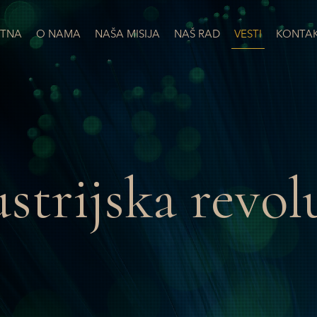
TNA
O NAMA
NAŠA MISIJA
NAŠ RAD
VESTI
KONTA
strijska revol