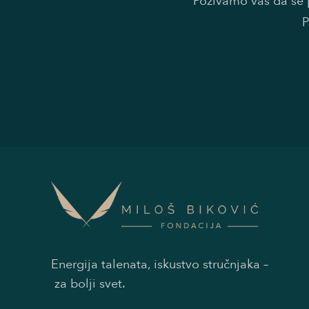
Pozivamo vas da se p
P
Energija talenata, iskustvo stručnjaka –
za bolji svet.