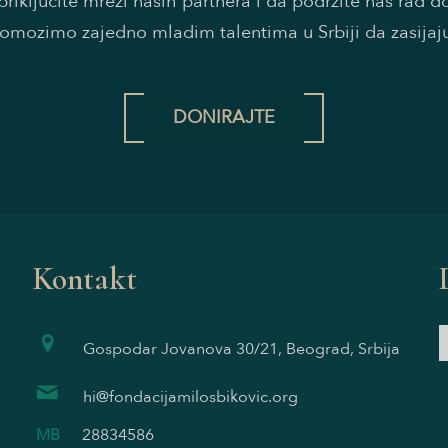
riključite mreži naših partnera i da podržite naš rad 
omozimo zajedno mladim talentima u Srbiji da zasijaj
DONIRAJTE
Kontakt
Gospodar Jovanova 30/21, Beograd, Srbija
hi@fondacijamilosbikovic.org
MB
28834586