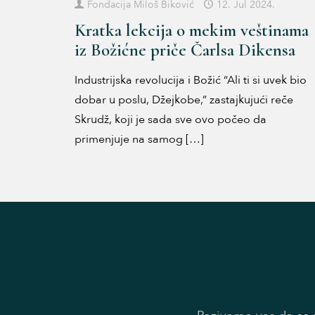
Fondacija Miloš Biković
12. Jul 2024.
Kratka lekcija o mekim veštinama
iz Božićne priče Čarlsa Dikensa
Industrijska revolucija i Božić “Ali ti si uvek bio
dobar u poslu, Džejkobe,” zastajkujući reče
Skrudž, koji je sada sve ovo počeo da
primenjuje na samog
[…]