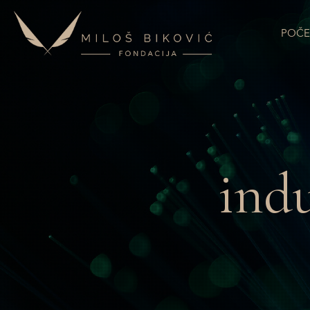
POČE
indu