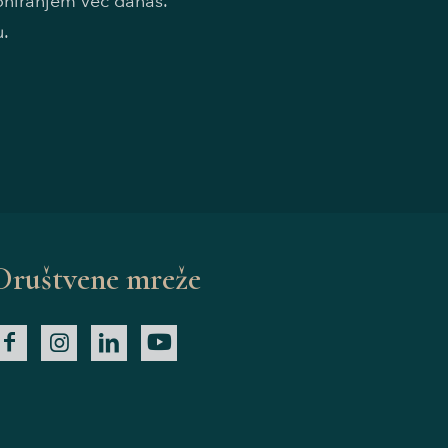
doniranjem već danas.
u.
Društvene mreže