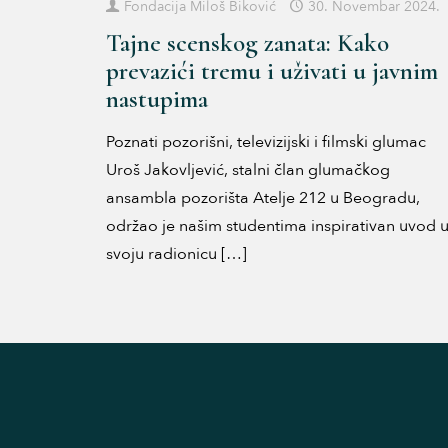
Fondacija Miloš Biković
30. Novembar 2024.
Tajne scenskog zanata: Kako
prevazići tremu i uživati u javnim
nastupima
Poznati pozorišni, televizijski i filmski glumac
Uroš Jakovljević, stalni član glumačkog
ansambla pozorišta Atelje 212 u Beogradu,
održao je našim studentima inspirativan uvod 
svoju radionicu
[…]