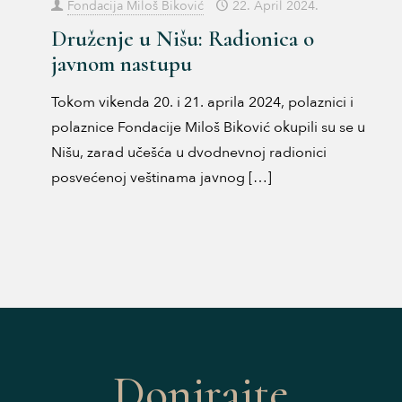
Fondacija Miloš Biković
22. April 2024.
Druženje u Nišu: Radionica o
javnom nastupu
Tokom vikenda 20. i 21. aprila 2024, polaznici i
polaznice Fondacije Miloš Biković okupili su se u
Nišu, zarad učešća u dvodnevnoj radionici
posvećenoj veštinama javnog
[…]
u
Donirajte