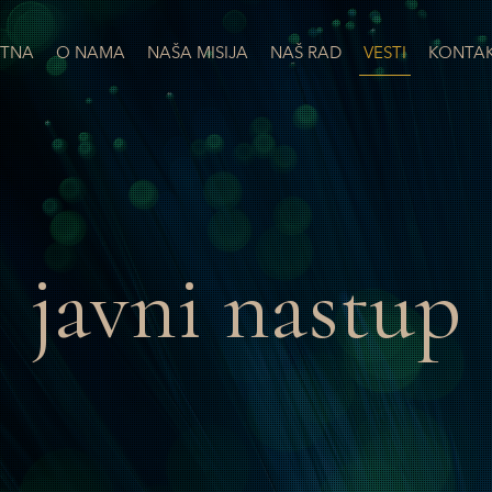
TNA
O NAMA
NAŠA MISIJA
NAŠ RAD
VESTI
KONTA
javni nastup