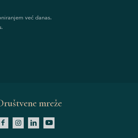
doniranjem već danas.
u.
Društvene mreže