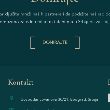
riključite mreži naših partnera i da podržite naš rad 
omozimo zajedno mladim talentima u Srbiji da zasijaj
DONIRAJTE
Kontakt
Gospodar Jovanova 30/21, Beograd, Srbija