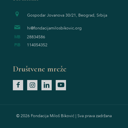
Gospodar Jovanova 30/21, Beograd, Srbija
hi@fondacijamilosbikovic.org
MB
28834586
PIB
114054352
Društvene mreže
© 2026 Fondacija Miloš Biković | Sva prava zadržana