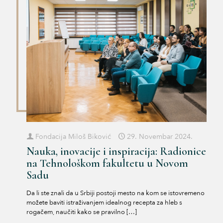
Fondacija Miloš Biković
29. Novembar 2024.
Nauka, inovacije i inspiracija: Radionice
na Tehnološkom fakultetu u Novom
Sadu
Da li ste znali da u Srbiji postoji mesto na kom se istovremeno
možete baviti istraživanjem idealnog recepta za hleb s
rogačem, naučiti kako se pravilno
[…]