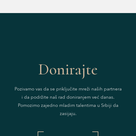
Donirajte
Pozivamo vas da se priključite mreži naših partnera
i da podržite naš rad doniranjem već danas.
Pomozimo zajedno mladim talentima u Srbiji da
zasijaju.