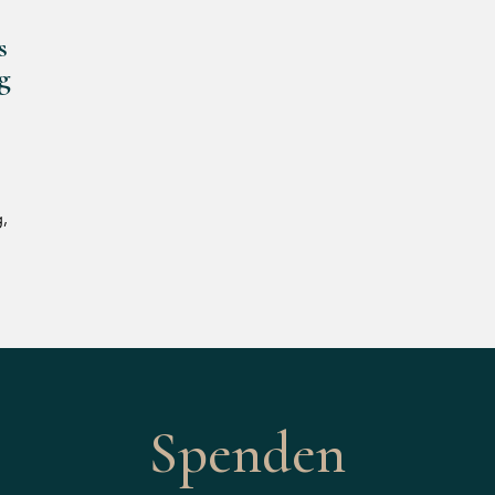
s
g
,
Spenden