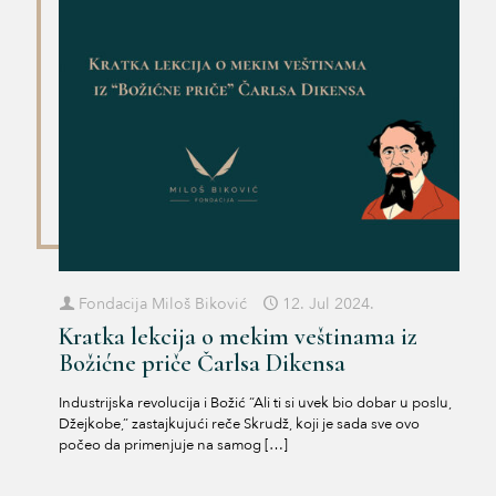
Fondacija Miloš Biković
12. Jul 2024.
Kratka lekcija o mekim veštinama iz
Božićne priče Čarlsa Dikensa
Industrijska revolucija i Božić “Ali ti si uvek bio dobar u poslu,
Džejkobe,” zastajkujući reče Skrudž, koji je sada sve ovo
počeo da primenjuje na samog
[…]