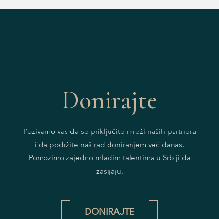
Donirajte
Pozivamo vas da se priključite mreži naših partnera
i da podržite naš rad doniranjem već danas.
Pomozimo zajedno mladim talentima u Srbiji da
zasijaju.
DONIRAJTE